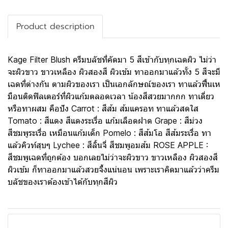
Product description
Kage Filter Blush ครีมบลัชที่คัดมา 5 สีเข้ากับทุกเฉดผิว ไม่ว่า
จะผิวขาว ขาวเหลือง ผิวสองสี ผิวเข้ม ทาออกมาแล้วทั้ง 5 สีจะมี
เฉดที่ต่างกัน ตามผิวของเรา เป็นเอกลักษณ์ของเรา ทาแล้วฟื้นเห
มือนติดฟิลเตอร์ที่ผิวแก้มตลอดเวลา น้องสีสวยมากกก ทาเดี่ยว
หรือทาผสม คือปัง Carrot : สีส้ม ส้มแครอท ทาแล้วสดใส
Tomato : สีแดง สีแดงระเรื่อ แก้มเลือดฝาด Grape : สีม่วง
สีชมพูระเรื่อ เหมือนแก้มเด็ก Pomelo : สีส้มโอ สีส้มระเรื่อ ทา
แล้วคิวท์สุบๆ Lychee : สีลิ้นจี่ สีชมพูอมส้ม ROSE APPLE :
สีชมพูเฉดที่ถูกต้อง บอกเลยไม่ว่าจะผิวขาว ขาวเหลือง ผิวสองสี
ผิวเข้ม ก็ทาออกมาแล้วสวยจึ้งแน่นอน เพราะเราคิดมาแล้วว่าครีม
บลัชของเราต้องเข้าได้กับทุกสีผิว