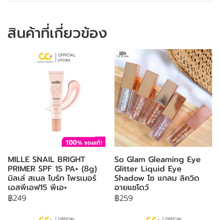
สินค้าที่เกี่ยวข้อง
MILLE SNAIL BRIGHT
So Glam Gleaming Eye
PRIMER SPF 15 PA+ (8g)
Glitter Liquid Eye
มิลเล่ สเนล ไบร์ท ไพรเมอร์
Shadow โซ แกลม ลิควิด
เอสพีเอฟ15 พีเอ+
อายแชโดว์
฿249
฿259