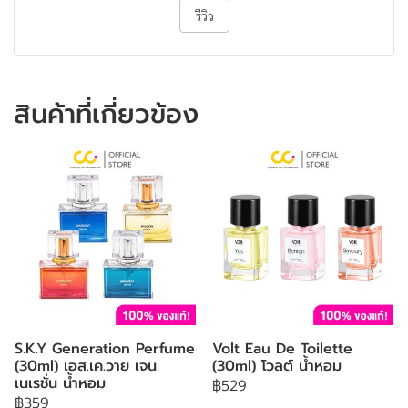
รีวิว
สินค้าที่เกี่ยวข้อง
S.K.Y Generation Perfume
Volt Eau De Toilette
(30ml) เอส.เค.วาย เจน
(30ml) โวลต์ น้ำหอม
เนเรชั่น น้ำหอม
฿529
฿359