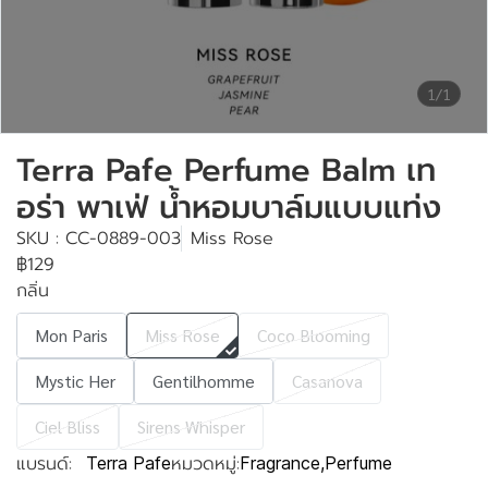
1/1
Terra Pafe Perfume Balm เท
อร่า พาเฟ่ น้ำหอมบาล์มแบบแท่ง
SKU : CC-0889-003
Miss Rose
฿129
กลิ่น
Mon Paris
Miss Rose
Coco Blooming
Mystic Her
Gentilhomme
Casanova
Ciel Bliss
Sirens Whisper
แบรนด์:
หมวดหมู่:
Terra Pafe
Fragrance
,
Perfume