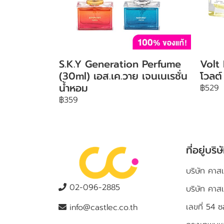
S.K.Y Generation Perfume
Volt
(30ml) เอส.เค.วาย เจนเนเรชั่น
โวลต์
น้ำหอม
฿529
฿359
ที่อยู่บริษ
บริษัท คาสเ
02-096-2885
บริษัท คาส
เลขที่ 5
info@castlec.co.th