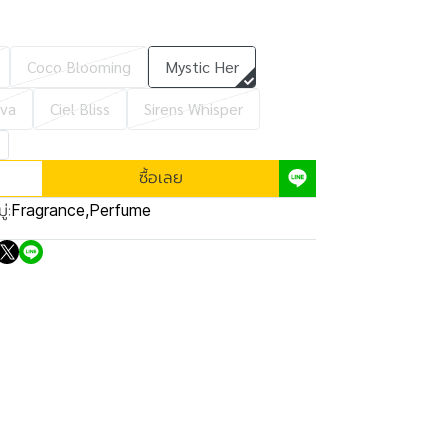
Coco Blooming
Mystic Her
va
Ciel Bliss
Sirens Whisper
ซื้อเลย
่:
Fragrance
,
Perfume