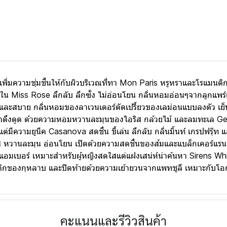
ความชุ่มชื้นให้กับผิวบริเวณที่ทา Mon Paris หรูหราและโรแมนติก ก
ข้างใน Miss Rose ลึกลับ ลึกซั้ง ไม่อ่อนโยน กลิ่นหอมอ่อนๆจากลูกแพร
ละสบาย กลิ่นหอมของลาเวนเดอร์ตัดเปรี้ยวของเลม่อนแบบลงตัว เย็นส
น่าดึงดูด ด้วยความหอมหวานละมุนของไอริส กล้วยไม้ และลมทะเล Ge
มีความยูนีค Casanova สดชื่น ขี้เล่น ลึกลับ กลิ่นมิ้นท์ เกรปฟรุ๊
ดใส หวานละมุน อ่อนโยน เปิดด้วยความสดชื่นของส้มและแบล็กเคอร์แ
แอมเบอร์ เหมาะสำหรับผู้หญิงสดใสแต่แฝงเสน่ห์น่าค้นหา Sirens Whi
ติกของกุหลาบ และปิดท้ายด้วยความเย้ายวนจากแพทชูลี เหมาะกับโอก
คะแนนและรีวิวสินค้า