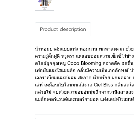
Product description
น้ำหอมบาล์มแบบแท่ง หอมนาน พกพาสะดวก ช่วยเพิ่ม
ความรู้สึกผู้ดี หรูหรา แต่แอบซ่อนความเซ็กซี่ไว้
สไตล์ลูกคุณหนู Coco Blooming คลาสสิค สดชื่นแ
เพ้อฝันและโรแมนติก กลิ่นมีความเป็นเอกลักษณ์ 
เจอราเนียมและต้นสน สะอาด เรียบร้อย ผ่อนคลาย แต่
เล่ห์ เหมือนกับโดนมนต์สะกด Ciel Bliss กลิ่นส
กล้วยไม้ จบด้วยความอบอุ่นนุ่มลึกจากวานิลลาและ
แบล็กเคอร์แรนต์และเบอร์กามอต แฝงเสน่ห์โรแมน