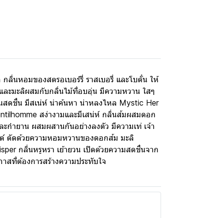
ลิ่นหอมของสตรอเบอร์รี่ ราสเบอรี่ และโบตั๋น ให้
์และมะลิผสมกับกลิ่นไม้ที่อบอุ่น มีความหวาน ใสๆ
ดชื่น มีสเน่ห์ น่าค้นหา น่าหลงไหล Mystic Her
ntilhomme สง่างามและมีเสน่ห์ กลิ่นส้มผสมดอก
ท และกำยาน ผสมผสานกันอย่างลงตัว มีความเท่ เจ้า
รนต์ ตัดด้วยความหอมหวานของดอกส้ม มะลิ
sper กลิ่นหรูหรา เย้ายวน เปิดด้วยความสดชื่นจาก
าสที่ต้องการสร้างความประทับใจ