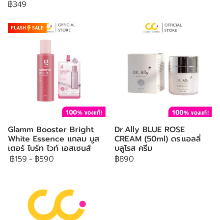
฿349
FLASH
SALE
Glamm Booster Bright
Dr.Ally BLUE ROSE
White Essence แกลม บูส
CREAM (50ml) ดร.แอลลี่
เตอร์ ไบร์ท ไวท์ เอสเซนส์
บลูโรส ครีม
฿159
-
฿590
฿890