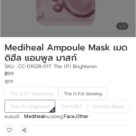
1/1
Mediheal Ampoule Mask เมด
ดิฮีล แอมพูล มาสก์
SKU : CC-01028-017
The I.P.I Brightenin
฿99
สูตร
The E.G.T Nourishing
The H.P.A Glowing
The I.P.I Brightenin
The N.M.F
Centella Niacin
แบรนด์:
หมวดหมู่:
Mediheal
Face
,
Other
แชร์