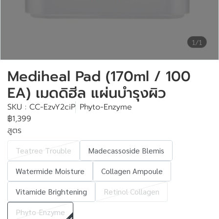
1/1
Mediheal Pad (170ml / 100
EA) เมดดิฮีล แผ่นบำรุงผิว
SKU : CC-EzvY2ciP
Phyto-Enzyme
฿1,399
สูตร
Teatree Trouble
Madecassoside Blemis
Watermide Moisture
Collagen Ampoule
Vitamide Brightening
Retinol Collagen
Phyto-Enzyme