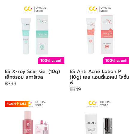
ES X-roy Scar Gel (10g)
ES Anti Acne Lotion P
เอ็กซ์รอย สการ์เจล
(10g) เอส แอนตี้แอคเน่ โลชั่น
พี
฿399
฿349
FLASH
SALE