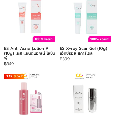
ES Anti Acne Lotion P
ES X-roy Scar Gel (10g)
(10g) เอส แอนตี้แอคเน่ โลชั่น
เอ็กซ์รอย สการ์เจล
พี
฿399
฿349
FLASH
SALE