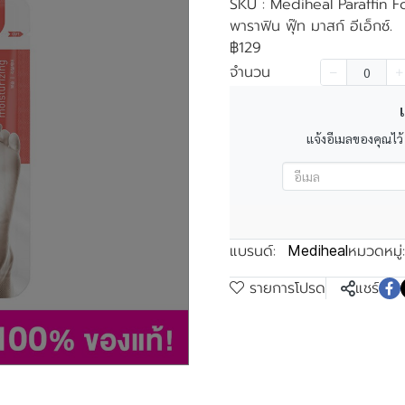
SKU : Mediheal Paraffin F
พาราฟิน ฟุ๊ท มาสก์ อีเอ็กซ์.
฿129
จำนวน
เ
แจ้งอีเมลของคุณไว้
แบรนด์:
หมวดหมู่:
Mediheal
รายการโปรด
แชร์