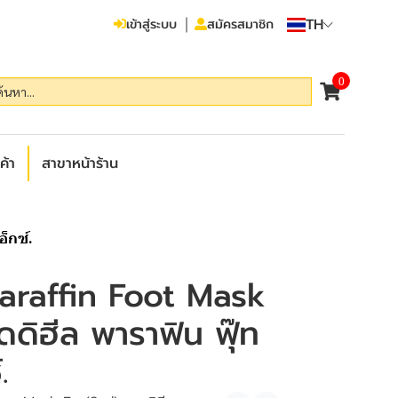
TH
เข้าสู่ระบบ
สมัครสมาชิก
0
ค้า
สาขาหน้าร้าน
็กซ์.
araffin Foot Mask
ดดิฮีล พาราฟิน ฟุ๊ท
.