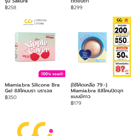
รุ่น Sakura
ดัดขนตา
฿258
฿299
Miamia.bra Silicone Bra
(ใช้โค้ดเหลือ 79.-)
Gel ซิลิโคนบรา บราเจล
Miamia.bra ซิลิโคนปิดจุก
แบบมีกาว
฿350
฿179