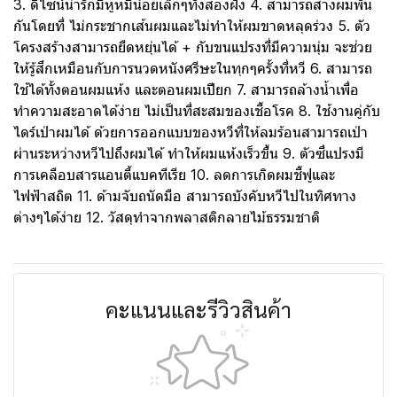
3. ดีไซน์น่ารักมีหูหมีน้อยเล็กๆทั้งสองฝั่ง 4. สามารถสางผมพัน
กันโดยที่ ไม่กระชากเส้นผมและไม่ทำให้ผมขาดหลุดร่วง 5. ตัว
โครงสร้างสามารถยืดหยุ่นได้ + กับขนแปรงที่มีความนุ่ม จะช่วย
ให้รู้สึกเหมือนกับการนวดหนังศรีษะในทุกๆครั้งที่หวี 6. สามารถ
ใช้ได้ทั้งตอนผมแห้ง และตอนผมเปียก 7. สามารถล้างน้ำเพื่อ
ทำความสะอาดได้ง่าย ไม่เป็นที่สะสมของเชื้อโรค 8. ใช้งานคู่กับ
ไดร์เป่าผมได้ ด้วยการออกแบบของหวีที่ให้ลมร้อนสามารถเป่า
ผ่านระหว่างหวีไปถึงผมได้ ทำให้ผมแห้งเร็วขึ้น 9. ตัวซี่แปรงมี
การเคลือบสารแอนตี้แบคทีเรีย 10. ลดการเกิดผมชี้ฟูและ
ไฟฟ้าสถิต 11. ด้ามจับถนัดมือ สามารถบังคับหวีไปในทิศทาง
ต่างๆได้ง่าย 12. วัสดุทำจากพลาสติกลายไม้ธรรมชาติ
คะแนนและรีวิวสินค้า