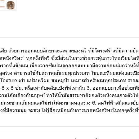
่เสีย ด้วยการออกแบบลักษณะเฉพาะของหวี ที่มีโครงสร้างที่มีความย
นังศรีษะ” ทุกครั้งที่หวี ซึ่งมีส่วนในการช่วยกระตุ้นการไหลเวียนโ
จากรากที่แข็งแรง เนื่องจากซี่แปรงถูกออกแบบมามีความอ่อนนุ่มกว่าหว
ลุดร่วง สามารถใช้กับสภาพเส้นผมทุกประเภท ในขณะที่ผมแห้งและเปียก
exture เย่า แปรงหวีผม ขนหมูป่า เหมาะสำหรับผมทุกประเภท ราย
่ 8 x 8 ซม. หรือเท่ากับตลับแป้งพัฟเท่านั้น 3. ออกแบบมาเพื่อช่วยเ
ามใก้ลเคียงกับมนุษย์ ทำให้น้ำมันธรรมชาติของผิวหนังคนเกาะตัวไป
ม่กระชากเส้นผมและไม่ทำให้ผมขาดหลุดร่วง 6. ลดไฟฟ้าสถิตและยับยั้งเ
ี่มีความนุ่ม จะช่วยให้รู้สึกเหมือนกับการนวดหนังศรีษะในทุกๆครั้งที่ห