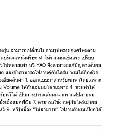
ืดหยุ่น สามารถเปลี่ยนไปตามรูปทรงของศรีษะตาม
ลหิตบริเวณหนังศรีษะ ทำให้รากผมแข็งแรง เปรียบ
ีทั่วไปหลายเท่า หวี YAO จึงสามารถแก้ปัญหาเส้นผม
 และยังสามารถใช้งานคู่กับไดร์เป่าผมได้อีกด้วย
ละเอียดสินค้า 1. ออกแบบมาสำหรับพกพาโดยเฉพาะ
พิ่ม Volume ให้กับเส้นผมโดยเฉพาะ 4. ช่วยทำให้
กับหวีได้ เป็นการบำรุงเส้นผมจากรากสู่ปลายผม
ชื้อแบคทีเรีย 7. สามารถใช้งานคู่กับไดร์เป่าผม
วี 9. หวีรุ่นนี้จะ "ไม่สามารถ" ใช้งานกับผมเปียกได้