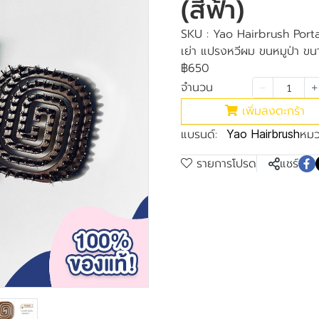
(สีฟ้า)
SKU : Yao Hairbrush Por
เย่า แปรงหวีผม ขนหมูป่า ขน
฿650
จำนวน
เพิ่มลงตะกร้า
แบรนด์:
หมว
Yao Hairbrush
รายการโปรด
แชร์