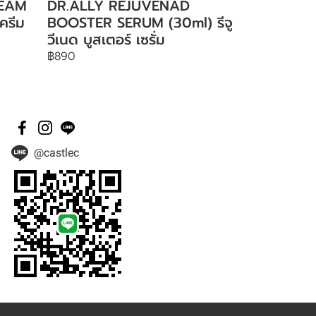
REAM
DR.ALLY REJUVENAD
ครีม
BOOSTER SERUM (30ml) รีจู
วีเนด บูสเตอร์ เซรั่ม
฿890
@castlec