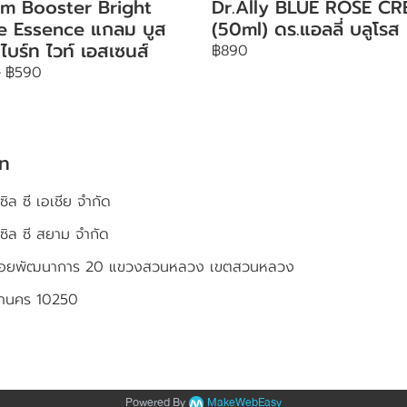
m Booster Bright
Dr.Ally BLUE ROSE C
e Essence แกลม บูส
(50ml) ดร.แอลลี่ บลูโรส 
 ไบร์ท ไวท์ เอสเซนส์
฿890
-
฿590
ัท
ซิล ซี เอเชีย จำกัด
เซิล ซี สยาม จำกัด
4 ซอยพัฒนาการ 20 แขวงสวนหลวง เขตสวนหลวง
หานคร 10250
Powered By
MakeWebEasy