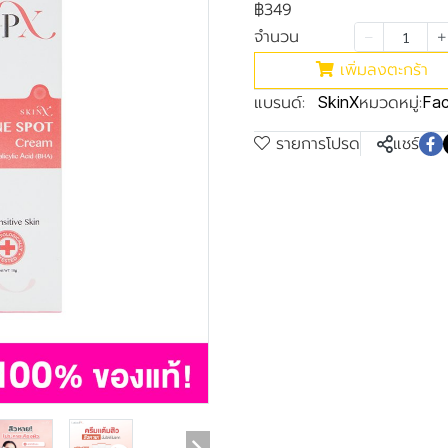
฿349
จำนวน
เพิ่มลงตะกร้า
แบรนด์:
หมวดหมู่:
SkinX
Fa
รายการโปรด
แชร์