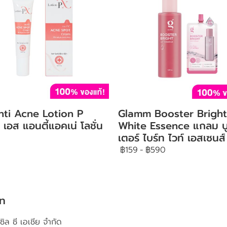
nti Acne Lotion P
Glamm Booster Bright
 เอส แอนตี้แอคเน่ โลชั่น
White Essence แกลม บ
เตอร์ ไบร์ท ไวท์ เอสเซนส์
฿159
-
฿590
ัท
ซิล ซี เอเชีย จำกัด