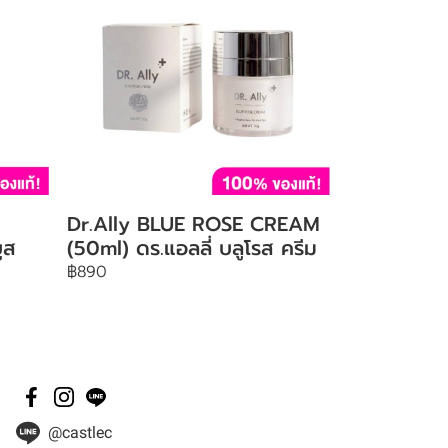
Dr.Ally BLUE ROSE CREAM
ูส
(50ml) ดร.แอลลี่ บลูโรส ครีม
฿890
@castlec