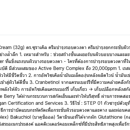
ream (32g) ดร.ซูราเคิล ครีมบำรุงรอบดวงตา ครีมบำรุงยกกระชับผ
่างล้ำลึก 1. เหมาะสำหรับ : ช่วยสร้างชั้นเลเยอร์บนผิวบอบบางและล
er ที่แข็งแรงบนผิวบางรอบดวงตา - ใครที่ต้องการบำรุงรอบดวงตาที่ให้ค
ณสมบัติ มีส่วนผสมของ Active Berry Complex ถึง 20,000ppm 1. เรส
ิวให้มีชีวิตชีวา 2. การอัพไซเคิลน้ำมันเมล็ดองุ่นหลังผลิตไวน์ น้ำมันเ
ข้าสู่ผิวได้ดีขึ้น 3. Cranbetinol จากแครนเบอร์รีที่มีความคล้ายคลึง
่มพลังให้ผิว การอัพไซเคิลแครนเบอร์รี่ เก็บเกี่ยว -> เก็บเปลือกหลังสก
ve Berry ได้ผ่านกระบวนการสกัดเย็นและทำให้บริสุทธิ์ ผ่านการทดสอ
Certification and Services 3. วิธีใช้ : STEP 01 กัวซารูปตัวยูท
ธีการบำบัดแบบกะทัดรัดเพื่อกระชับผิวรอบดวงตาและคาง และผ่อนคลายก
lex) Bakuchiol (บาคูชิออล) วิตามินเอที่ได้จากผัก Glutathione (กลู
ิสระอเนกประสงค์ แอคติเวเตอร์คอมเพล็กซ์ที่มีประสิทธิภาพสูงเพื่อ