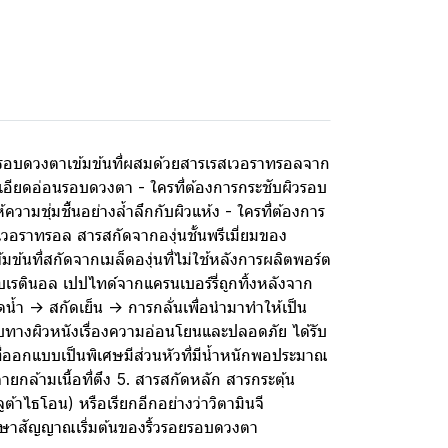
ิวรอบดวงตาเข้มข้นที่ผสมด้วยสารเรสเวอราทรอลจาก
ะเอียดอ่อนรอบดวงตา - ใครที่ต้องการกระชับผิวรอบ
วามชุ่มชื้นอย่างล้ำลึกกับผิวแห้ง - ใครที่ต้องการ
เวอราทรอล สารสกัดจากองุ่นชั้นพรีเมี่ยมของ
ข้มข้นที่สกัดจากเมล็ดองุ่นที่ไม่ใช้หลังการผลิตพอร์ต
กับเรตินอล เปปไทด์จากแครนเบอร์รี่ถูกทิ้งหลังจาก
ัดน้ำ -> สกัดเย็น -> การกลั่นเพื่อนำมาทำให้เป็น
บทางผิวหนังเรื่องความอ่อนโยนและปลอดภัย ได้รับ
ี่ออกแบบเป็นพิเศษมีส่วนหัวที่มีน้ำหนักพอประมาณ
ล้ามเนื้อที่ตึง 5. สารสกัดหลัก สารกระตุ้น
ต้าไธโอน) หรือเรียกอีกอย่างว่าวิตามินจี
รักษาสัญญาณเริ่มต้นของริ้วรอยรอบดวงตา