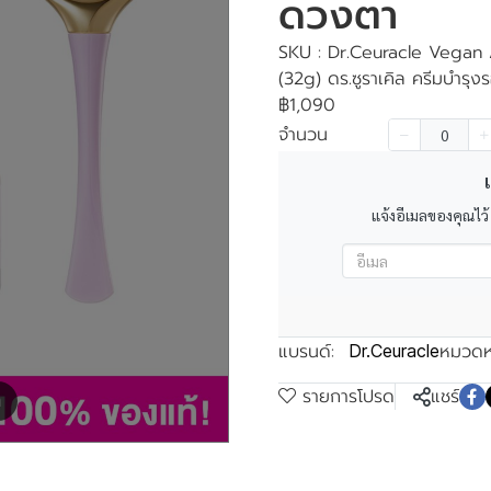
ดวงตา
SKU : Dr.Ceuracle Vegan
(32g) ดร.ซูราเคิล ครีมบำรุ
฿1,090
จำนวน
เ
แจ้งอีเมลของคุณไว้
แบรนด์:
หมวดหม
Dr.Ceuracle
รายการโปรด
แชร์
m