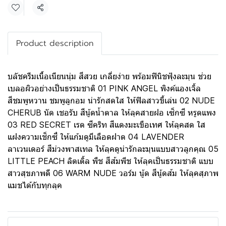
แชร์
Product description
บลัชครีมเนื้อเนียนนุ่ม สีสวย เกลี่ยง่าย พร้อมฟินิชฟุ้งละมุน ช่วย
เบลอผิวอย่างเป็นธรรมชาติ 01 PINK ANGEL พิงค์แองเจิ้ล
สีชมพูหวาน ชมพูลูกอม น่ารักสดใส ให้ฟิลสาวขี้เล่น 02 NUDE
CHERUB นัด เชอรับ สีนู้ดน้ำตาล ให้ลุคสายฝอ เซ็กซี หรูดแพง
03 RED SECRET เรด ซีคริท สีแดงมะเขือเทศ ให้ลุคสด ใส
แฝงความเช็กซี่ ให้แก้มดูมีเลือดฝาด 04 LAVENDER
ลาเวนเดอร์ สีม่วงพาสเทล ให้ลุคดูน่ารักละมุนแบบสาวลูกคุณ 05
LITTLE PEACH ลิตเติ้ล พืช สีส้มพีช ให้ลุคเป็นธรรมชาติ แบบ
สาวสุขภาพดี 06 WARM NUDE วอร์ม นู้ด สีนู้ดส้ม ให้ลุคสุภาพ
แมชได้กับทุกลุค