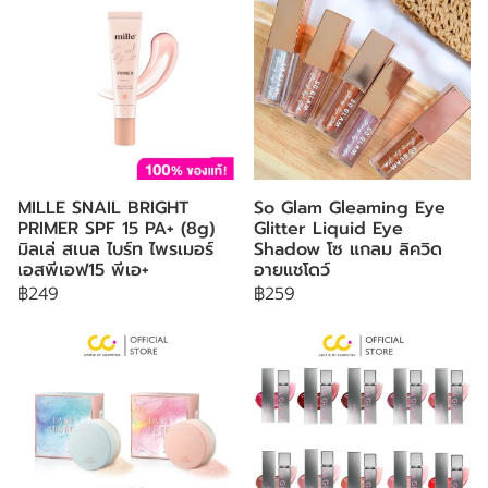
MILLE SNAIL BRIGHT
So Glam Gleaming Eye
PRIMER SPF 15 PA+ (8g)
Glitter Liquid Eye
มิลเล่ สเนล ไบร์ท ไพรเมอร์
Shadow โซ แกลม ลิควิด
เอสพีเอฟ15 พีเอ+
อายแชโดว์
฿249
฿259