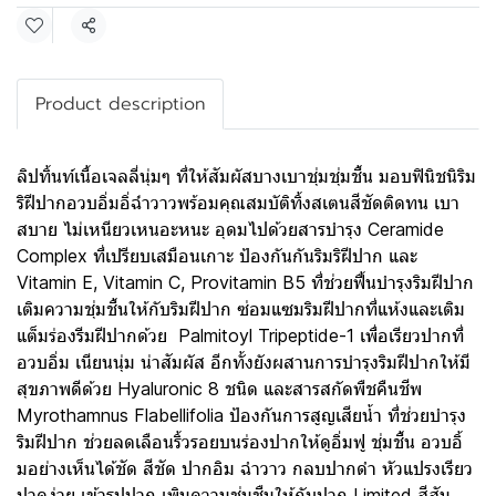
แชร์
Product description
ลิปทิ้นท์เนื้อเจลลี่นุ่มๆ ที่ให้สัมผัสบางเบาชุ่มชุ่มชื้น มอบฟินิชนิริม
ริฝีปากอวบอิ่มอิ่ฉ่ําวาวพร้อมคุณสมบัติทิ้งสเตนสีชัดติดทน เบา
สบาย ไม่เหนียวเหนอะหนะ อุดมไปด้วยสารบำรุง Ceramide
Complex ที่เปรียบเสมือนเกาะ ป้องกันกันริมริฝีปาก และ
Vitamin E, Vitamin C, Provitamin B5 ที่ช่วยฟื้นบำรุงริมฝีปาก
เติมความชุ่มชื้นให้กับริมฝีปาก ซ่อมแซมริมฝีปากที่แห้งและเติม
แต็มร่องรีมฝีปากด้วย Palmitoyl Tripeptide-1 เพื่อเรียวปากที่
อวบอิ่ม เนียนนุ่ม น่าสัมผัส อีกทั้งยังผสานการบำรุงริมฝีปากให้มี
สุขภาพดีด้วย Hyaluronic 8 ชนิด และสารสกัดพืชคืนชีพ
Myrothamnus Flabellifolia ป้องกันการสูญเสียน้ำ ที่ช่วยบำรุง
ริมฝีปาก ช่วยลดเลือนริ้วรอยบนร่องปากให้ดูอิ่มฟู ชุ่มชื้น อวบอิ้
มอย่างเห็นได้ชัด สีชัด ปากอิม ฉําวาว กลบปากดํา หัวแปรงเรียว
ปาดง่าย เข้ารูปปาก เพิมความชุ่มชืนให้กับปาก Limited สีสัน