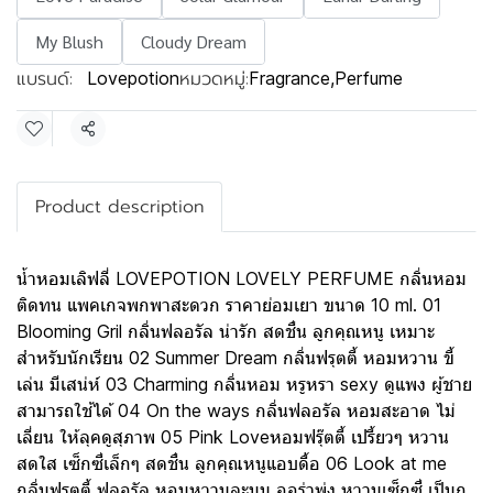
My Blush
Cloudy Dream
แบรนด์:
หมวดหมู่:
Lovepotion
Fragrance
,
Perfume
แชร์
Product description
น้ำหอมเลิฟลี่ LOVEPOTION LOVELY PERFUME กลิ่นหอม
ติดทน แพคเกจพกพาสะดวก ราคาย่อมเยา ขนาด 10 ml. 01
Blooming Gril กลิ่นฟลอรัล น่ารัก สดชื่น ลูกคุณหนู เหมาะ
สำหรับนักเรียน 02 Summer Dream กลิ่นฟรุตตี้ หอมหวาน ขี้
เล่น มีเสน่ห์ 03 Charming กลิ่นหอม หรูหรา sexy ดูแพง ผู้ชาย
สามารถใช้ได้ 04 On the ways กลิ่นฟลอรัล หอมสะอาด ไม่
เลี่ยน ให้ลุคดูสุภาพ 05 Pink Loveหอมฟรุ๊ตตี้ เปรี้ยวๆ หวาน
สดใส เซ็กซี่เล็กๆ สดชื่น ลูกคุณหนูแอบดื้อ 06 Look at me
กลิ่นฟรุตตี้ ฟลอรัล หอมหวานละมุน ออร่าพุ่ง หวานเซ็กซี่ เป็นก