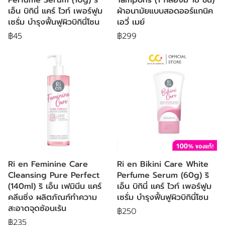
เอ็น บิกินี่ แคร์ ไวท์ เพอร์ฟูม
ผ้าอนามัยแบบสอดออร์แกนิค
เซรั่ม บำรุงฟื้นฟูผิวบิกินี่โซน
เอวี่ เมย์
฿45
฿299
Ri en Feminine Care
Ri en Bikini Care White
Cleansing Pure Perfect
Perfume Serum (60g) ริ
(140ml) ริ เอ็น เฟมินีน แคร์
เอ็น บิกินี่ แคร์ ไวท์ เพอร์ฟูม
คลีนซิ่ง ผลิตภัณฑ์ทำความ
เซรั่ม บำรุงฟื้นฟูผิวบิกินี่โซน
สะอาดจุดซ้อนเร้น
฿250
฿235