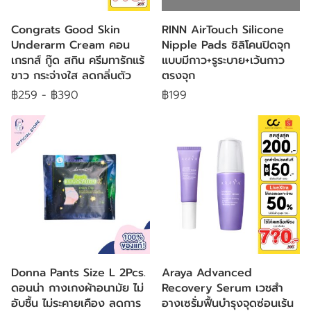
Congrats Good Skin
RINN AirTouch Silicone
Underarm Cream คอน
Nipple Pads ซิลิโคนปิดจุก
เกรทส์ กู๊ด สกิน ครีมทารักแร้
แบบมีกาว+รูระบาย+เว้นกาว
ขาว กระจ่างใส ลดกลิ่นตัว
ตรงจุก
฿259
-
฿390
฿199
Donna Pants Size L 2Pcs.
Araya Advanced
ดอนน่า กางเกงผ้าอนามัย ไม่
Recovery Serum เวชสำ
อับชื้น ไม่ระคายเคือง ลดการ
อางเซรั่มฟื้นบำรุงจุดซ่อนเร้น