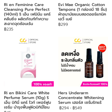
Ri en Feminine Care
Evi Mae Organic Cotton
Cleansing Pure Perfect
Tampons (1 กล่องมี 18 ชิ้น)
(140ml) ริ เอ็น เฟมินีน แคร์
ผ้าอนามัยแบบสอดออร์แกนิค
คลีนซิ่ง ผลิตภัณฑ์ทำความ
เอวี่ เมย์
สะอาดจุดซ้อนเร้น
฿299
฿235
Ri en Bikini Care White
Hers Underarm
Perfume Serum (10g) ริ
Concentrate Whitening
เอ็น บิกินี่ แคร์ ไวท์ เพอร์ฟูม
Serum เฮอร์ส เซรั่มรักแร้
เซรั่ม บำรุงฟื้นฟูผิวบิกินี่โซน
฿294
-
฿549