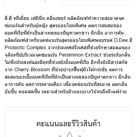
ดี.ดี พรีเมี่ยม เฟมินีน คลีนเซอร์ ผลิตภัณฑ์ทำความสะอาดจุด
ซ่อนเร้นสำหรับผู้หญิง สูตรอ่อนโยนพิเศษ ลดการสะสมของ
แบคทีเรียที่มักเป็นสาเหตุของปัญหาตกขาว มีกลิ่น อาการคัน .
ผลิตภัณฑ์สำหรับจุดซ่อนเร้นสูตรอ่อนโยนพิเศษแบรนด์ D.Dee มี
Probiotic Complex จากประเทศฝรั่งเศสที่ช่วยรักษาสมดุลของ
จุลินทรีย์บริเวณจุดซ่อนเร้น Persimmon Extract ช่วยระงับกลิ่น
ไม่พึงประสงค์และมีฤทธิ์ช่วยยังยั้งแบคทีเรีย อีกทั้งยังมีสารสกัด
จาก Cherry Blossom ที่ช่วยบำรุงฟื้นฟูผิวให้กระชับ ลดการ
สะสมของเชื้อแบคทีเรียที่มักเป็นสาเหตุของปัญหาตกขาว มีกลิ่น
อาการคัน ลดการระคายเคือง เพื่อจุดซ่อนเร้นที่สะอาด ลดกลิ่น
อับชื้น หอมสดชื่น เหมาะสำหรับผิวบอบบางไปจนถึงผิวแพ้ง่าย
คะแนนและรีวิวสินค้า