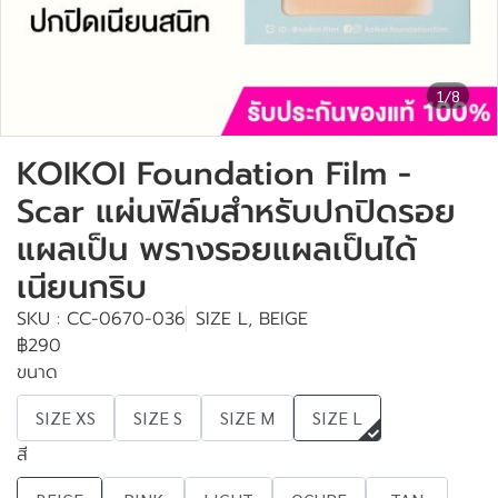
1/8
KOIKOI Foundation Film -
Scar แผ่นฟิล์มสำหรับปกปิดรอย
แผลเป็น พรางรอยแผลเป็นได้
เนียนกริบ
SKU : CC-0670-036
SIZE L, BEIGE
฿290
ขนาด
SIZE XS
SIZE S
SIZE M
SIZE L
สี