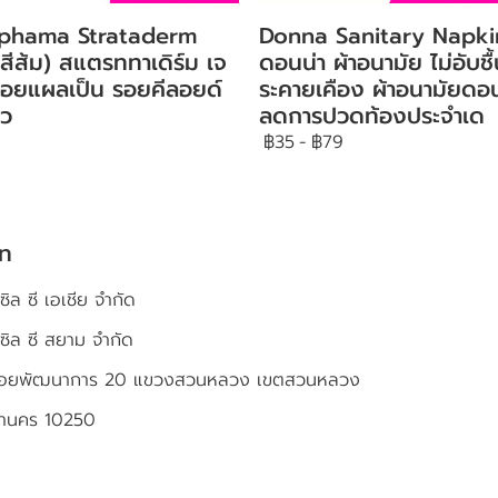
tphama Strataderm
Donna Sanitary Napki
สีส้ม) สแตรททาเดิร์ม เจ
ดอนน่า ผ้าอนามัย ไม่อับชื้
อยแผลเป็น รอยคีลอยด์
ระคายเคือง ผ้าอนามัยดอน
ิว
ลดการปวดท้องประจำเด
฿35
-
฿79
ัท
ซิล ซี เอเชีย จำกัด
เซิล ซี สยาม จำกัด
4 ซอยพัฒนาการ 20 แขวงสวนหลวง เขตสวนหลวง
หานคร 10250