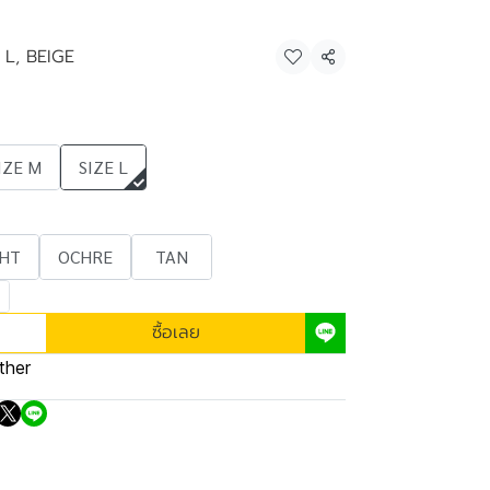
 L, BEIGE
แชร์
IZE M
SIZE L
GHT
OCHRE
TAN
ซื้อเลย
ther