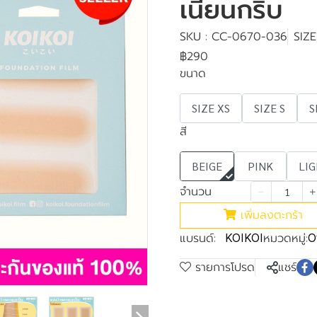
เนียนกริบ
SKU : CC-0670-036
SIZE
฿290
ขนาด
SIZE XS
SIZE S
S
สี
BEIGE
PINK
LI
จำนวน
เพิ่มลงตะกร้า
แบรนด์:
หมวดหมู่:
KOIKOI
O
รายการโปรด
แชร์