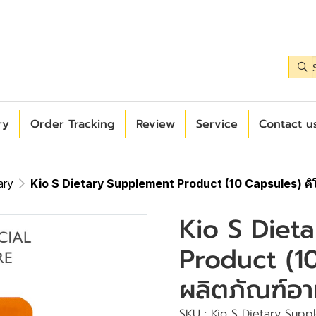
ry
Order Tracking
Review
Service
Contact us
ary
Kio S Dietary Supplement Product (10 Capsules) คิ
Kio S Diet
Product (10
ผลิตภัณฑ์อา
SKU : Kio S Dietary Supp