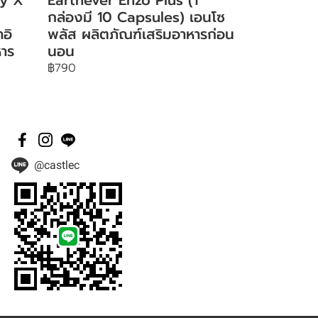
กล่องมี 10 Capsules) เอนโซ
าอิ
พลัส ผลิตภัณฑ์เสริมอาหารก่อน
หาร
นอน
฿790
@castlec