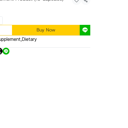
Share
Buy Now
upplement
,
Dietary