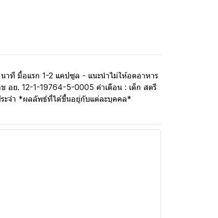
าที มื้อแรก 1-2 แคปซูล - แนะนำไม่ให้อดอาหาร
เลข อย. 12-1-19764-5-0005 คำเตือน : เด็ก สตรี
จำ *ผลลัพธ์ที่ได้ขึ้นอยู่กับแต่ละบุคคล*