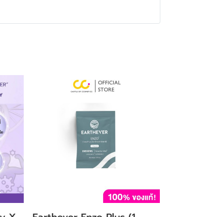
ry X
Earthever Enzo Plus (1