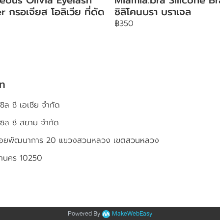
r กรอเจียส โอลิเวีย ที่ดัด
ซิลิโคนบรา บราเจล
฿350
ัท
ซิล ซี เอเชีย จำกัด
เซิล ซี สยาม จำกัด
4 ซอยพัฒนาการ 20 แขวงสวนหลวง เขตสวนหลวง
หานคร 10250
Powered By
MakeWebEasy