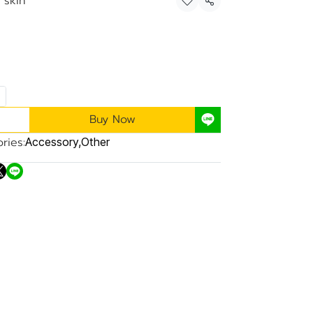
 skin
Share
Buy Now
ries:
Accessory
,
Other