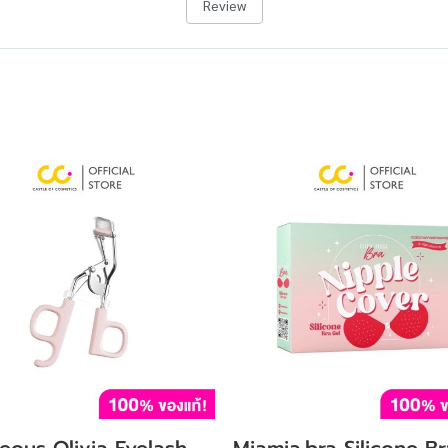
Review
eous Olivia Eyelash
Miamia.bra Silicone Br