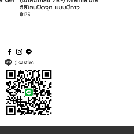
ซิลิโคนปิดจุก แบบมีกาว
฿179
@castlec