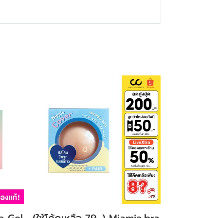
a Gel
(ใช้โค้ดเหลือ 79.-) Miamia.bra