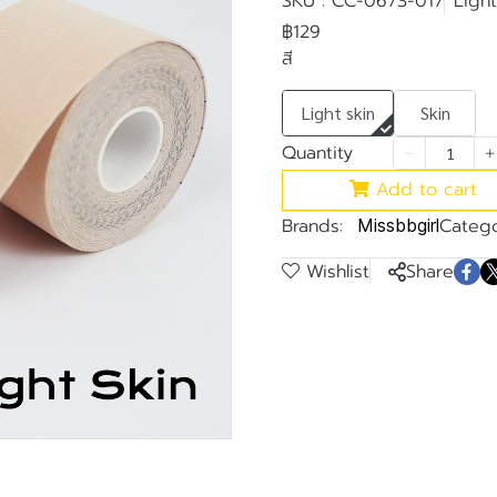
SKU : CC-0673-017
Light
฿129
สี
Light skin
Skin
Quantity
Add to cart
Brands:
Catego
Missbbgirl
Wishlist
Share