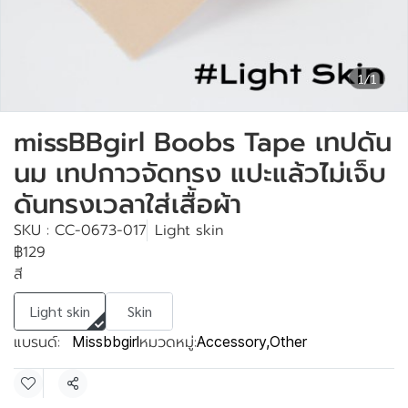
1/1
missBBgirl Boobs Tape เทปดัน
นม เทปกาวจัดทรง แปะแล้วไม่เจ็บ
ดันทรงเวลาใส่เสื้อผ้า
SKU : CC-0673-017
Light skin
฿129
สี
Light skin
Skin
แบรนด์:
หมวดหมู่:
Missbbgirl
Accessory
,
Other
แชร์