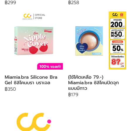
฿299
฿258
Miamia.bra Silicone Bra
(ใช้โค้ดเหลือ 79.-)
Gel ซิลิโคนบรา บราเจล
Miamia.bra ซิลิโคนปิดจุก
แบบมีกาว
฿350
฿179