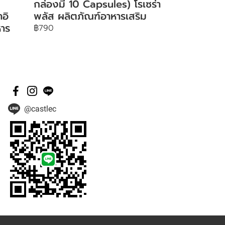
กล่องมี 10 Capsules) โรเซร่า
าอิ
พลัส ผลิตภัณฑ์อาหารเสริม
หาร
฿790
@castlec