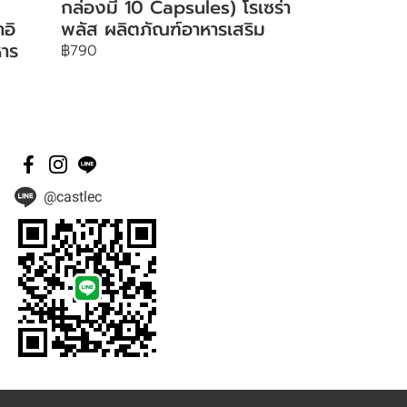
กล่องมี 10 Capsules) โรเซร่า
าอิ
พลัส ผลิตภัณฑ์อาหารเสริม
หาร
฿790
@castlec