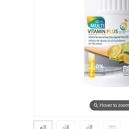
⚲
Hover to zoo