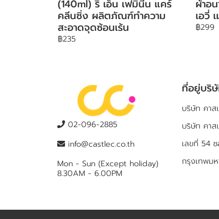
(140ml) ริ เอ็น เฟมินีน แคร์
ผ้าอ
คลีนซิ่ง ผลิตภัณฑ์ทำความ
เอวี่ เ
สะอาดจุดซ้อนเร้น
฿299
฿235
ที่อยู่บริษ
บริษัท คาสเ
02-096-2885
บริษัท คาส
เลขที่ 5
info@castlec.co.th
กรุงเทพม
Mon - Sun (Except holiday)
8.30AM - 6.00PM