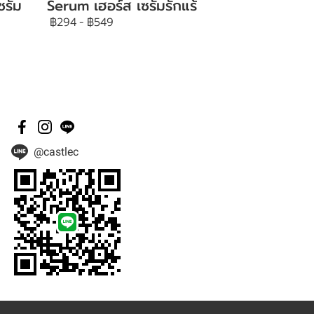
ซรั่ม
Serum เฮอร์ส เซรั่มรักแร้
฿294
-
฿549
@castlec