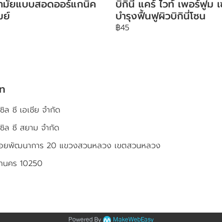
นามัยแบบสอดออร์แกนิค
บิกินี่ แคร์ ไวท์ เพอร์ฟูม เ
มย์
บำรุงฟื้นฟูผิวบิกินี่โซน
฿45
ัท
ซิล ซี เอเชีย จำกัด
เซิล ซี สยาม จำกัด
4 ซอยพัฒนาการ 20 แขวงสวนหลวง เขตสวนหลวง
หานคร 10250
Powered By
MakeWebEasy