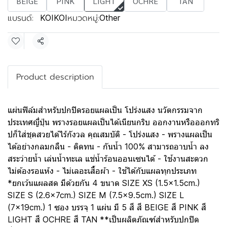
BEIGE
PINK
LIGHT
OCHRE
TAN
แบรนด์:
หมวดหมู่:
KOIKOI
Other
แชร์
Product description
แผ่นฟิล์มสำหรับปกปิดรอยแผลเป็น โปร่งแสง นวัตกรรมจาก
ประเทศญี่ปุ่น พรางรอยแผลเป็นได้เนียนกริบ ออกงานหรือออกทริ
ปก็ใส่ชุดสวยได้ไร้กังวล คุณสมบัติ - โปร่งแสง - พรางแผลเป็น
ได้อย่างกลมกลืน - ติดทน - กันน้ำ 100% สามารถอาบน้ำ ลง
สระว่ายน้ำ เล่นน้ำทะเล แช่น้ำร้อนออนเซนได้ - ใช้งานสะดวก
ไม่ต้องรอแห้ง - ไม่เลอะเสื้อผ้า - ใช้ได้กับแผลทุกประเภท
*ยกเว้นแผลสด มีด้วยกัน 4 ขนาด SIZE XS (1.5x1.5cm.)
SIZE S (2.6x7cm.) SIZE M (7.5x9.5cm.) SIZE L
(7x19cm.) 1 ซอง บรรจุ 1 แผ่น มี 5 สี สี BEIGE สี PINK สี
LIGHT สี OCHRE สี TAN **เป็นผลิตภัณฑ์สำหรับปกปิด