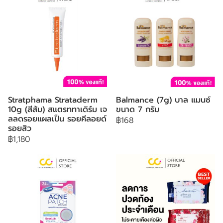
Stratphama Strataderm
Balmance (7g) บาล แมนซ์
10g (สีส้ม) สแตรททาเดิร์ม เจ
ขนาด 7 กรัม
ลลดรอยแผลเป็น รอยคีลอยด์
฿168
รอยสิว
฿1,180