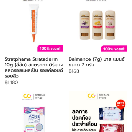
Stratphama Strataderm
Balmance (7g) บาล แมนซ์
10g (สีส้ม) สแตรททาเดิร์ม เจ
ขนาด 7 กรัม
ลลดรอยแผลเป็น รอยคีลอยด์
฿168
รอยสิว
฿1,180