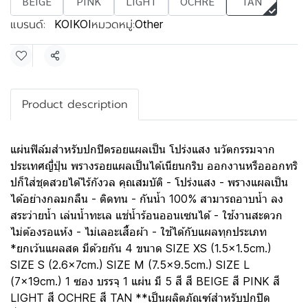
BEIGE
PINK
LIGHT
OCHRE
TAN
แบรนด์:
หมวดหมู่:
KOIKOI
Other
แชร์
Product description
แผ่นฟิล์มสำหรับปกปิดรอยแผลเป็น โปร่งแสง นวัตกรรมจาก
ประเทศญี่ปุ่น พรางรอยแผลเป็นได้เนียนกริบ ออกงานหรือออกทริ
ปก็ใส่ชุดสวยได้ไร้กังวล คุณสมบัติ - โปร่งแสง - พรางแผลเป็น
ได้อย่างกลมกลืน - ติดทน - กันน้ำ 100% สามารถอาบน้ำ ลง
สระว่ายน้ำ เล่นน้ำทะเล แช่น้ำร้อนออนเซนได้ - ใช้งานสะดวก
ไม่ต้องรอแห้ง - ไม่เลอะเสื้อผ้า - ใช้ได้กับแผลทุกประเภท
*ยกเว้นแผลสด มีด้วยกัน 4 ขนาด SIZE XS (1.5x1.5cm.)
SIZE S (2.6x7cm.) SIZE M (7.5x9.5cm.) SIZE L
(7x19cm.) 1 ซอง บรรจุ 1 แผ่น มี 5 สี สี BEIGE สี PINK สี
LIGHT สี OCHRE สี TAN **เป็นผลิตภัณฑ์สำหรับปกปิด