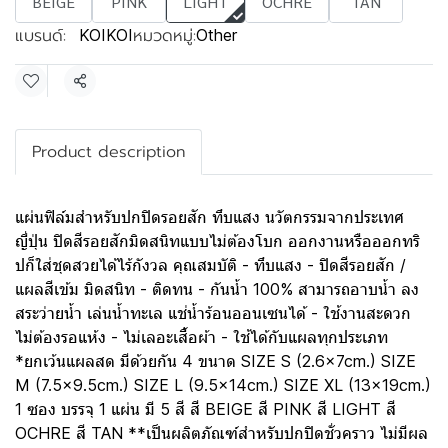
BEIGE
PINK
LIGHT
OCHRE
TAN
แบรนด์:
หมวดหมู่:
KOIKOI
Other
แชร์
Product description
แผ่นฟิล์มสำหรับปกปิดรอยสัก ทึบแสง นวัตกรรมจากประเทศ
ญี่ปุ่น ปิดสีรอยสักมิดสนิทแบบไม่ต้องโบก ออกงานหรือออกทริ
ปก็ใส่ชุดสวยได้ไร้กังวล คุณสมบัติ - ทึบแสง - ปิดสีรอยสัก /
แผลสีเข้ม มิดสนิท - ติดทน - กันน้ำ 100% สามารถอาบน้ำ ลง
สระว่ายน้ำ เล่นน้ำทะเล แช่น้ำร้อนออนเซนได้ - ใช้งานสะดวก
ไม่ต้องรอแห้ง - ไม่เลอะเสื้อผ้า - ใช้ได้กับแผลทุกประเภท
*ยกเว้นแผลสด มีด้วยกัน 4 ขนาด SIZE S (2.6x7cm.) SIZE
M (7.5x9.5cm.) SIZE L (9.5x14cm.) SIZE XL (13x19cm.)
1 ซอง บรรจุ 1 แผ่น มี 5 สี สี BEIGE สี PINK สี LIGHT สี
OCHRE สี TAN **เป็นผลิตภัณฑ์สำหรับปกปิดชั่วคราว ไม่มีผล