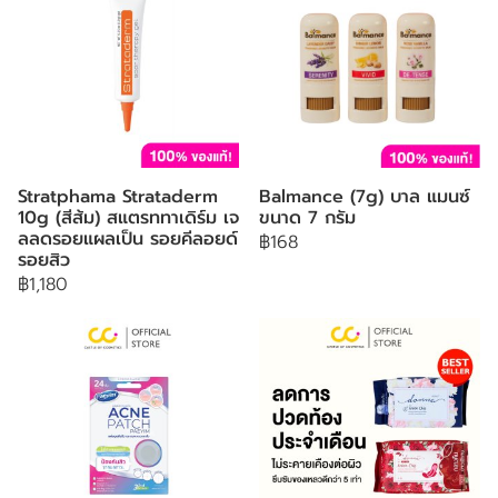
Stratphama Strataderm
Balmance (7g) บาล แมนซ์
10g (สีส้ม) สแตรททาเดิร์ม เจ
ขนาด 7 กรัม
ลลดรอยแผลเป็น รอยคีลอยด์
฿168
รอยสิว
฿1,180