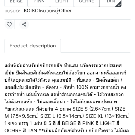
BEIGE
PINK
LIGHT
OCHRE
TAN
แบรนด์:
หมวดหมู่:
KOIKOI
Other
แชร์
Product description
แผ่นฟิล์มสำหรับปกปิดรอยสัก ทึบแสง นวัตกรรมจากประเทศ
ญี่ปุ่น ปิดสีรอยสักมิดสนิทแบบไม่ต้องโบก ออกงานหรือออกทริ
ปก็ใส่ชุดสวยได้ไร้กังวล คุณสมบัติ - ทึบแสง - ปิดสีรอยสัก /
แผลสีเข้ม มิดสนิท - ติดทน - กันน้ำ 100% สามารถอาบน้ำ ลง
สระว่ายน้ำ เล่นน้ำทะเล แช่น้ำร้อนออนเซนได้ - ใช้งานสะดวก
ไม่ต้องรอแห้ง - ไม่เลอะเสื้อผ้า - ใช้ได้กับแผลทุกประเภท
*ยกเว้นแผลสด มีด้วยกัน 4 ขนาด SIZE S (2.6x7cm.) SIZE
M (7.5x9.5cm.) SIZE L (9.5x14cm.) SIZE XL (13x19cm.)
1 ซอง บรรจุ 1 แผ่น มี 5 สี สี BEIGE สี PINK สี LIGHT สี
OCHRE สี TAN **เป็นผลิตภัณฑ์สำหรับปกปิดชั่วคราว ไม่มีผล