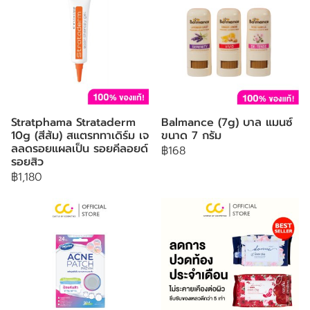
Stratphama Strataderm
Balmance (7g) บาล แมนซ์
10g (สีส้ม) สแตรททาเดิร์ม เจ
ขนาด 7 กรัม
ลลดรอยแผลเป็น รอยคีลอยด์
฿168
รอยสิว
฿1,180