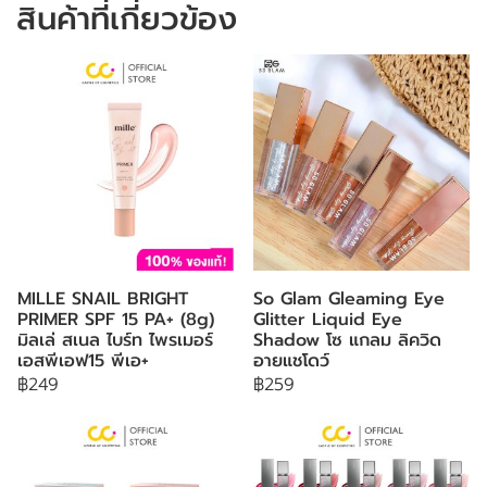
สินค้าที่เกี่ยวข้อง
MILLE SNAIL BRIGHT
So Glam Gleaming Eye
PRIMER SPF 15 PA+ (8g)
Glitter Liquid Eye
มิลเล่ สเนล ไบร์ท ไพรเมอร์
Shadow โซ แกลม ลิควิด
เอสพีเอฟ15 พีเอ+
อายแชโดว์
฿249
฿259