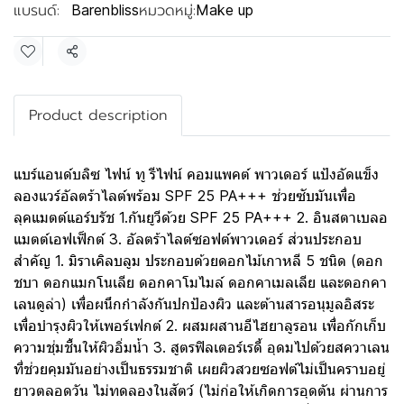
แบรนด์:
หมวดหมู่:
Barenbliss
Make up
แชร์
Product description
แบร์แอนด์บลิซ ไฟน์ ทู รีไฟน์ คอมแพคต์ พาวเดอร์ แป้งอัดแข็ง
ลองแวร์อัลตร้าไลต์พร้อม SPF 25 PA+++ ช่วยซับมันเพื่อ
ลุคแมตต์แอร์บรัช 1.กันยูวีด้วย SPF 25 PA+++ 2. อินสตาเบลอ
แมตต์เอฟเฟ็กต์ 3. อัลตร้าไลต์ซอฟต์พาวเดอร์ ส่วนประกอบ
สำคัญ 1. มิราเคิลบลูม ประกอบด้วยดอกไม้เกาหลี 5 ชนิด (ดอก
ชบา ดอกแมกโนเลีย ดอกคาโมไมล์ ดอกคาเมลเลีย และดอกคา
เลนดูล่า) เพื่อผนึกกำลังกันปกป้องผิว และต้านสารอนุมูลอิสระ
เพื่อบำรุงผิวให้เพอร์เฟกต์ 2. ผสมผสานอีไฮยาลูรอน เพื่อกักเก็บ
ความชุ่มชื้นให้ผิวอิ่มน้ำ 3. สูตรฟิลเตอร์เรดี้ อุดมไปด้วยสควาเลน
ที่ช่วยคุมมันอย่างเป็นธรรมชาติ เผยผิวสวยซอฟต์ไม่เป็นคราบอยู่
ยาวตลอดวัน ไม่ทดลองในสัตว์ (ไม่ก่อให้เกิดการอุดตัน ผ่านการ