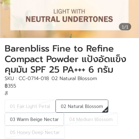
1/1
Barenbliss Fine to Refine
Compact Powder แป้งอัดแข็ง
คุมมัน SPF 25 PA+++ 6 กรัม
SKU : CC-0714-018
02 Natural Blossom
฿355
สี
01 Fair Light Petal
02 Natural Blossom
03 Warm Beige Nectar
04 Medium Blossom
05 Honey Deep Nectar