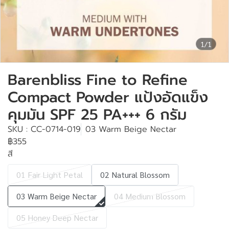
1/1
Barenbliss Fine to Refine
Compact Powder แป้งอัดแข็ง
คุมมัน SPF 25 PA+++ 6 กรัม
SKU : CC-0714-019
03 Warm Beige Nectar
฿355
สี
01 Fair Light Petal
02 Natural Blossom
03 Warm Beige Nectar
04 Medium Blossom
05 Honey Deep Nectar