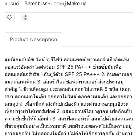
แบรนด์:
หมวดหมู่:
Barenbliss
Make up
แชร์
Product description
แบร์แอนด์บลิซ ไฟน์ ทู รีไฟน์ คอมแพคต์ พาวเดอร์ แป้งอัดแข็ง
ลองแวร์อัลตร้าไลต์พร้อม SPF 25 PA+++ ช่วยซับมันเพื่อ
ลุคแมตต์แอร์บรัช 1.กันยูวีด้วย SPF 25 PA+++ 2. อินสตาเบลอ
แมตต์เอฟเฟ็กต์ 3. อัลตร้าไลต์ซอฟต์พาวเดอร์ ส่วนประกอบ
สำคัญ 1. มิราเคิลบลูม ประกอบด้วยดอกไม้เกาหลี 5 ชนิด (ดอก
ชบา ดอกแมกโนเลีย ดอกคาโมไมล์ ดอกคาเมลเลีย และดอกคา
เลนดูล่า) เพื่อผนึกกำลังกันปกป้องผิว และต้านสารอนุมูลอิสระ
เพื่อบำรุงผิวให้เพอร์เฟกต์ 2. ผสมผสานอีไฮยาลูรอน เพื่อกักเก็บ
ความชุ่มชื้นให้ผิวอิ่มน้ำ 3. สูตรฟิลเตอร์เรดี้ อุดมไปด้วยสควาเลน
ที่ช่วยคุมมันอย่างเป็นธรรมชาติ เผยผิวสวยซอฟต์ไม่เป็นคราบอยู่
ยาวตลอดวัน ไม่ทดลองในสัตว์ (ไม่ก่อให้เกิดการอุดตัน ผ่านการ