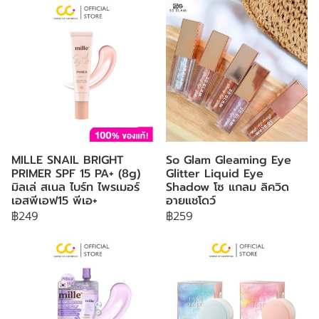
MILLE SNAIL BRIGHT
So Glam Gleaming Eye
PRIMER SPF 15 PA+ (8g)
Glitter Liquid Eye
มิลเล่ สเนล ไบร์ท ไพรเมอร์
Shadow โซ แกลม ลิควิด
เอสพีเอฟ15 พีเอ+
อายแชโดว์
฿249
฿259