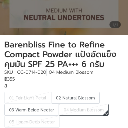
1/1
Barenbliss Fine to Refine
Compact Powder แป้งอัดแข็ง
คุมมัน SPF 25 PA+++ 6 กรัม
SKU : CC-0714-020
04 Medium Blossom
฿355
สี
01 Fair Light Petal
02 Natural Blossom
03 Warm Beige Nectar
04 Medium Blossom
05 Honey Deep Nectar