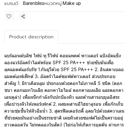
แบรนด์:
หมวดหมู่:
Barenbliss
Make up
แชร์
Product description
แบร์แอนด์บลิซ ไฟน์ ทู รีไฟน์ คอมแพคต์ พาวเดอร์ แป้งอัดแข็ง
ลองแวร์อัลตร้าไลต์พร้อม SPF 25 PA+++ ช่วยซับมันเพื่อ
ลุคแมตต์แอร์บรัช 1.กันยูวีด้วย SPF 25 PA+++ 2. อินสตาเบลอ
แมตต์เอฟเฟ็กต์ 3. อัลตร้าไลต์ซอฟต์พาวเดอร์ ส่วนประกอบ
สำคัญ 1. มิราเคิลบลูม ประกอบด้วยดอกไม้เกาหลี 5 ชนิด (ดอก
ชบา ดอกแมกโนเลีย ดอกคาโมไมล์ ดอกคาเมลเลีย และดอกคา
เลนดูล่า) เพื่อผนึกกำลังกันปกป้องผิว และต้านสารอนุมูลอิสระ
เพื่อบำรุงผิวให้เพอร์เฟกต์ 2. ผสมผสานอีไฮยาลูรอน เพื่อกักเก็บ
ความชุ่มชื้นให้ผิวอิ่มน้ำ 3. สูตรฟิลเตอร์เรดี้ อุดมไปด้วยสควาเลน
ที่ช่วยคุมมันอย่างเป็นธรรมชาติ เผยผิวสวยซอฟต์ไม่เป็นคราบอยู่
ยาวตลอดวัน ไม่ทดลองในสัตว์ (ไม่ก่อให้เกิดการอุดตัน ผ่านการ