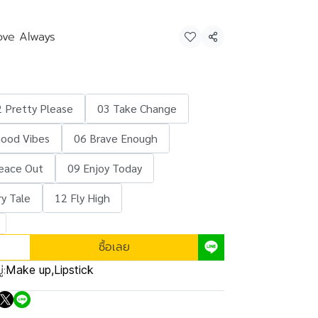
ove Always
แชร์
 Pretty Please
03 Take Change
Good Vibes
06 Brave Enough
eace Out
09 Enjoy Today
ry Tale
12 Fly High
ซื้อเลย
่:
Make up
,
Lipstick