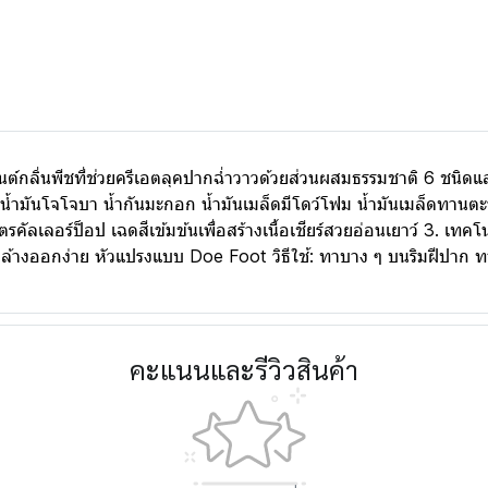
ปทินต์กลิ่นพีชที่ช่วยครีเอตลุคปากฉ่ำวาวด้วยส่วนผสมธรรมชาติ 6 ชนิ
้ำมันโจโจบา น้ำกันมะกอก น้ำมันเมล็ดมีโดว์โฟม น้ำมันเมล็ดทานตะว
รคัลเลอร์ป็อป เฉดสีเข้มข้นเพื่อสร้างเนื้อเชียร์สวยอ่อนเยาว์ 3. เ
าย ล้างออกง่าย หัวแปรงแบบ Doe Foot วิธีใช้: ทาบาง ๆ บนริมฝีปาก ท
คะแนนและรีวิวสินค้า