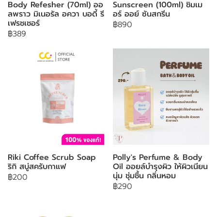
Body Refesher (70ml) ออ
Sunscreen (100ml) ชิมเม
ลพราว มิเนอรัล อควา บอดี้ รี
อร์ ออย์ ซันสกรีน
เฟรชเชอร์
฿890
฿389
Riki Coffee Scrub Soap
Polly's Perfume & Body
ริกิ สบู่สครับกาแฟ
Oil ออยล์บำรุงผิว ให้ผิวเนียน
นุ่ม ชุ่มชื้น กลิ่นหอม
฿200
฿290