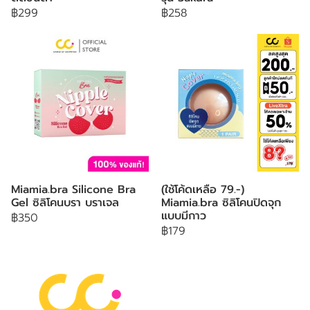
฿299
฿258
Miamia.bra Silicone Bra
(ใช้โค้ดเหลือ 79.-)
Gel ซิลิโคนบรา บราเจล
Miamia.bra ซิลิโคนปิดจุก
แบบมีกาว
฿350
฿179