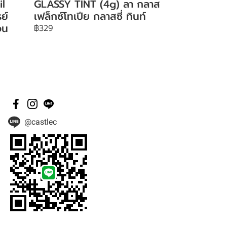
il
GLASSY TINT (4g) ลา กลาส
ย์
เฟล็กซ์โทเปีย กลาสซี่ ทินท์
อน
฿329
@castlec