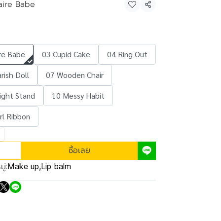
aire Babe
แชร์
ire Babe
03 Cupid Cake
04 Ring Out
rish Doll
07 Wooden Chair
ight Stand
10 Messy Habit
rl Ribbon
ซื้อเลย
ู่:
Make up
,
Lip balm