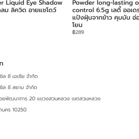
ter Liquid Eye Shadow
Powder long-lasting o
ลม ลิควิด อายแชโดว์
control 6.5g เลดี้ ออเดร
แป้งฝุ่นจากข้าว คุมมัน อ่
โยน
฿289
ัท
ซิล ซี เอเชีย จำกัด
เซิล ซี สยาม จำกัด
4 ซอยพัฒนาการ 20 แขวงสวนหลวง เขตสวนหลวง
หานคร 10250