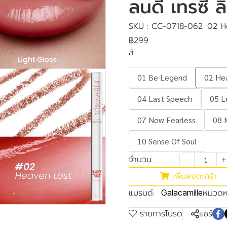
ลนดี้ เทรซี่
SKU : CC-0718-062
02 H
฿299
สี
01 Be Legend
02 He
04 Last Speech
05 L
07 Now Fearless
08 
10 Sense Of Soul
จำนวน
เพิ่มลงตะกร้า
แบรนด์:
หมวดหม
Galacamille
รายการโปรด
แชร์