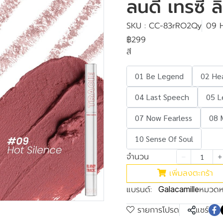
ลนดี้ เทรซี่
SKU : CC-83rRO2Qy
09 H
฿299
สี
01 Be Legend
02 He
04 Last Speech
05 L
07 Now Fearless
08 
10 Sense Of Soul
จำนวน
เพิ่มลงตะกร้า
แบรนด์:
หมวดหม
Galacamille
รายการโปรด
แชร์