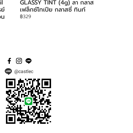
il
GLASSY TINT (4g) ลา กลาส
ย์
เฟล็กซ์โทเปีย กลาสซี่ ทินท์
อน
฿329
@castlec