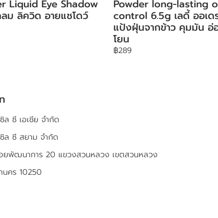
ter Liquid Eye Shadow
Powder long-lasting o
ลม ลิควิด อายแชโดว์
control 6.5g เลดี้ ออเดร
แป้งฝุ่นจากข้าว คุมมัน อ่
โยน
฿289
ัท
ซิล ซี เอเชีย จำกัด
เซิล ซี สยาม จำกัด
4 ซอยพัฒนาการ 20 แขวงสวนหลวง เขตสวนหลวง
หานคร 10250