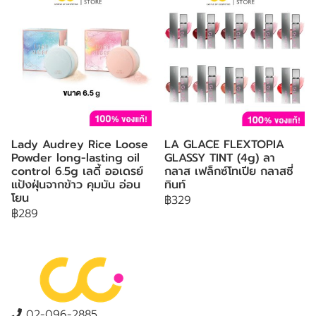
Lady Audrey Rice Loose
LA GLACE FLEXTOPIA
Powder long-lasting oil
GLASSY TINT (4g) ลา
control 6.5g เลดี้ ออเดรย์
กลาส เฟล็กซ์โทเปีย กลาสซี่
แป้งฝุ่นจากข้าว คุมมัน อ่อน
ทินท์
โยน
฿329
฿289
02-096-2885