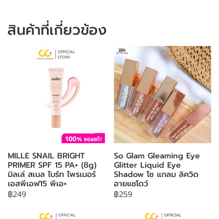
สินค้าที่เกี่ยวข้อง
MILLE SNAIL BRIGHT
So Glam Gleaming Eye
PRIMER SPF 15 PA+ (8g)
Glitter Liquid Eye
มิลเล่ สเนล ไบร์ท ไพรเมอร์
Shadow โซ แกลม ลิควิด
เอสพีเอฟ15 พีเอ+
อายแชโดว์
฿249
฿259