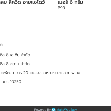
ลม ลิควิด อายแชโดว์
เมอร์ 6 กรัม
฿99
ัท
ซิล ซี เอเชีย จำกัด
เซิล ซี สยาม จำกัด
4 ซอยพัฒนาการ 20 แขวงสวนหลวง เขตสวนหลวง
หานคร 10250
Powered By
MakeWebEasy