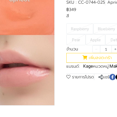
SKU : CC-0744-025
Apri
฿349
สี
Raspberry
Blueberry
Pear
Apple
Da
จำนวน
เพิ่มลงตะกร้า
แบรนด์:
หมวดหมู่:
Kage
Mak
รายการโปรด
แชร์