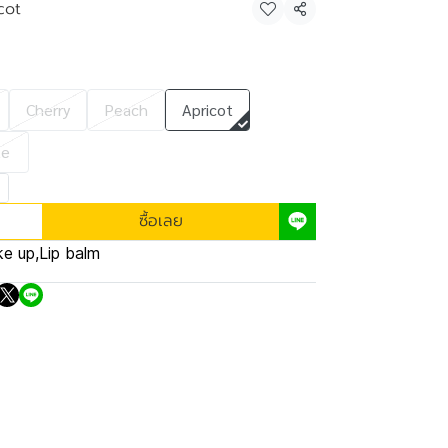
cot
แชร์
Cherry
Peach
Apricot
te
ซื้อเลย
e up
,
Lip balm