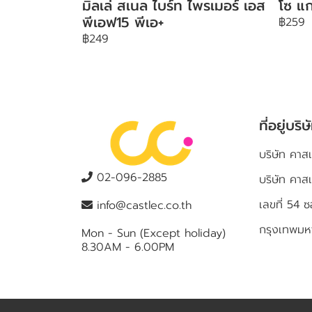
มิลเล่ สเนล ไบร์ท ไพรเมอร์ เอส
โซ แก
พีเอฟ15 พีเอ+
฿259
฿249
ที่อยู่บริษ
บริษัท คาสเ
02-096-2885
บริษัท คาส
เลขที่ 5
info@castlec.co.th
กรุงเทพม
Mon - Sun (Except holiday)
8.30AM - 6.00PM