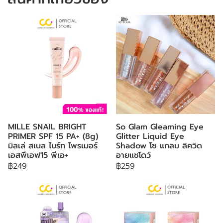
MILLE SNAIL BRIGHT
So Glam Gleaming Eye
PRIMER SPF 15 PA+ (8g)
Glitter Liquid Eye
มิลเล่ สเนล ไบร์ท ไพรเมอร์
Shadow โซ แกลม ลิควิด
เอสพีเอฟ15 พีเอ+
อายแชโดว์
฿249
฿259