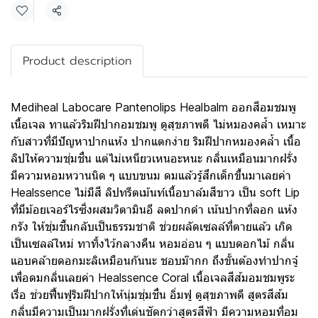
แชร์
Product description
Mediheal Labocare Pantenolips Healbalm ออกสีอมชมพู
เนื้อเจล ทาแล้วริมฝีปากอมชมพู ดูสุขภาพดี ไม่หมองคล้ำ เหมาะ
กับสาวที่มีปัญหาปากแห้ง ปากแตกง่าย ริมฝีปากหมองคล้ำ เนื้อ
ลิปให้ความชุ่มชื่น แต่ไม่เหนียวเหนอะหนะ กลิ่นเหมือนมากฝรั่ง
มีความหอมหวานนิด ๆ แบบขนม ดมแล้วรู้สึกเด็กขึ้นมาเลยค่า
Healssence ไม่มีสี ลิปทรีตเม้นท์เนื้อบาล์มสีขาว เป็น soft Lip
ที่มีม้อยเจอร์ไรซิ่งผสมวิตามินอี ลดปากดำ เน้นปากที่ลอก แห้ง
กรัง ให้ชุ่มชื้นกลับเป็นธรรมชาติ ช่วยผลัดเซลล์ที่ตายแล้ว เกิด
เป็นเซลล์ใหม่ ทาทิ้งไว้กลางคืน หอมอ่อน ๆ แบบดอกไม้ กลิ่น
แอบคล้ายดอกมะลิเหมือนกันนะ ชอบม๊ากก ถึงขั้นต้องทำปากจู๋
เพื่อดมกลิ่นเลยค่า Healssence Coral เนื้อเจลสีส้มอมชมพูระ
เรื่อ ช่วยฟื้นฟูริมฝีปากให้นุ่มชุ่มชื่น อิ่มฟู ดูสุขภาพดี สูตรสีส้ม
กลิ่นมีความเป็นมากฝรั่งที่เด่นชัดกว่าสูตรสีฟ้า มีความหอมที่อม