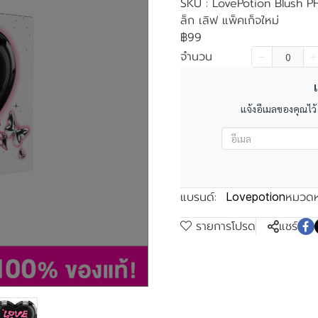
SKU : LovePotion Blush PH
ล็ก เลิฟ แพ็คเก็จใหม่
฿99
จำนวน
เ
แจ้งอีเมลของคุณไว้
แบรนด์:
หมวดหม
Lovepotion
รายการโปรด
แชร์