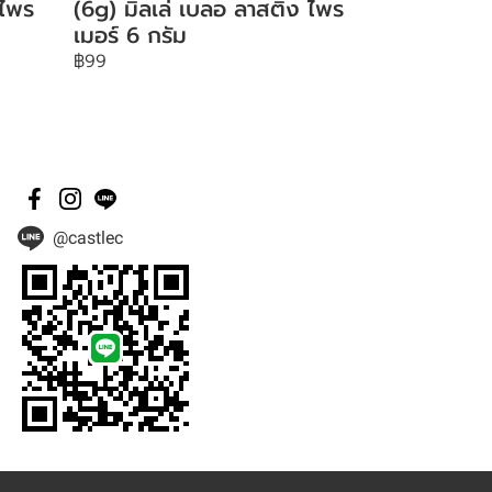
 ไพร
(6g) มิลเล่ เบลอ ลาสติ้ง ไพร
เมอร์ 6 กรัม
฿99
@castlec