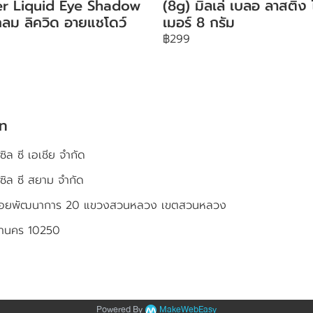
ter Liquid Eye Shadow
(8g) มิลเล่ เบลอ ลาสติ้ง
ลม ลิควิด อายแชโดว์
เมอร์ 8 กรัม
฿299
ัท
ซิล ซี เอเชีย จำกัด
เซิล ซี สยาม จำกัด
4 ซอยพัฒนาการ 20 แขวงสวนหลวง เขตสวนหลวง
หานคร 10250
Powered By
MakeWebEasy