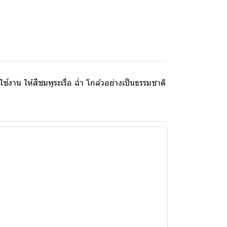
าน ให้สีชมพูระเรื่อ ฉ่ำ โกล์วอย่างเป็นธรรมชาติ