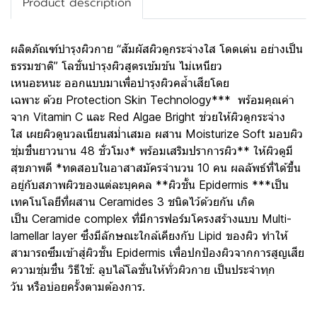
Product description
ผลิตภัณฑ์บำรุงผิวกาย “สัมผัสผิวดูกระจ่างใส โดดเด่น อย่างเป็น
ธรรมชาติ” โลชั่นบำรุงผิวสูตรเข้มข้น ไม่เหนียว
เหนอะหนะ ออกแบบมาเพื่อบำรุงผิวคล้ำเสียโดย
เฉพาะ ด้วย Protection Skin Technology*** พร้อมคุณค่า
จาก Vitamin C และ Red Algae Bright ช่วยให้ผิวดูกระจ่าง
ใส เผยผิวดูนวลเนียนสม่ำเสมอ ผสาน Moisturize Soft มอบผิว
ชุ่มชื่นยาวนาน 48 ชั่วโมง* พร้อมเสริมปราการผิว** ให้ผิวดูมี
สุขภาพดี *ทดสอบในอาสาสมัครจำนวน 10 คน ผลลัพธ์ที่ได้ขึ้น
อยู่กับสภาพผิวของแต่ละบุคคล **ผิวชั้น Epidermis ***เป็น
เทคโนโลยีที่ผสาน Ceramides 3 ชนิดไว้ด้วยกัน เกิด
เป็น Ceramide complex ที่มีการฟอร์มโครงสร้างแบบ Multi-
lamellar layer ซึ่งมีลักษณะใกล้เคียงกับ Lipid ของผิว ทำให้
สามารถซึมเข้าสู่ผิวชั้น Epidermis เพื่อปกป้องผิวจากการสูญเสีย
ความชุ่มชื่น วิธีใช้: ลูบไล้โลชั่นให้ทั่วผิวกาย เป็นประจำทุก
วัน หรือบ่อยครั้งตามต้องการ.