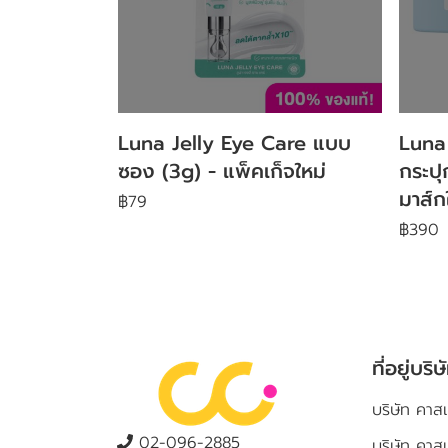
Luna Jelly Eye Care แบบ
Luna
ซอง (3g) - แพ็คเก็จใหม่
กระปุก
มาส์ก
฿79
฿390
ที่อยู่บริษ
บริษัท คาสเ
02-096-2885
บริษัท คาส